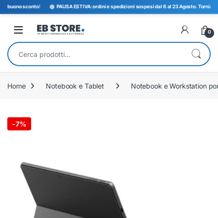
 buono sconto
!
PAUSA ESTIVA: ordini e spedizioni sospesi dal 6 al 23 Agosto. Torniamo oper
Open
0
Cerca:
Home
Notebook e Tablet
Notebook e Workstation port
-
7%