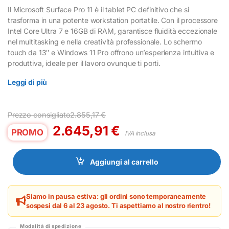
Il Microsoft Surface Pro 11 è il tablet PC definitivo che si
trasforma in una potente workstation portatile. Con il processore
Intel Core Ultra 7 e 16GB di RAM, garantisce fluidità eccezionale
nel multitasking e nella creatività professionale. Lo schermo
touch da 13″ e Windows 11 Pro offrono un’esperienza intuitiva e
produttiva, ideale per il lavoro ovunque ti porti.
Leggi di più
Prezzo consigliato
2.855,17
€
2.645,91
€
PROMO
IVA inclusa
Aggiungi al carrello
Siamo in pausa estiva: gli ordini sono temporaneamente
sospesi dal 6 al 23 agosto. Ti aspettiamo al nostro rientro!
Modalità di spedizione