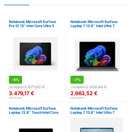
Notebook Microsoft Surface
Notebook Microsoft Surface
Pro 12 13″ Intel Core Ultra 5
Laptop 7 13.8″ Intel Ultra 7
32GB 512GB
16GB 256GB 5G Touch
-
5%
-
7%
3.671,62
€
2.874,45
€
Consigliato:
Consigliato:
3.479,17
€
2.663,52
€
IVA inclusa
IVA inclusa
Notebook Microsoft Surface
Notebook Microsoft Surface
Laptop 13.8″ Touch Intel Core
Laptop 7 13.8″ Intel Ultra 7
Ultra 5 16GB 256GB
32GB 256GB