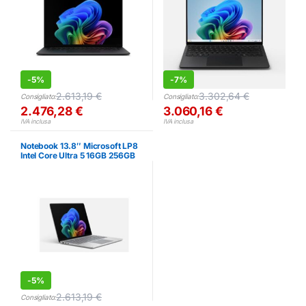
-
5%
-
7%
2.613,19
€
3.302,64
€
Consigliato:
Consigliato:
2.476,28
€
3.060,16
€
IVA inclusa
IVA inclusa
Notebook 13.8″ Microsoft LP8
Intel Core Ultra 5 16GB 256GB
Touch
-
5%
2.613,19
€
Consigliato: