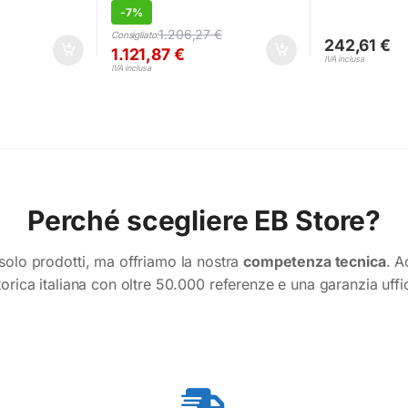
-
7%
1.206,27
€
Consigliato:
242,61
€
1.121,87
€
IVA inclusa
IVA inclusa
Perché scegliere EB Store?
olo prodotti, ma offriamo la nostra
competenza tecnica
. A
torica italiana con oltre 50.000 referenze e una garanzia uffi