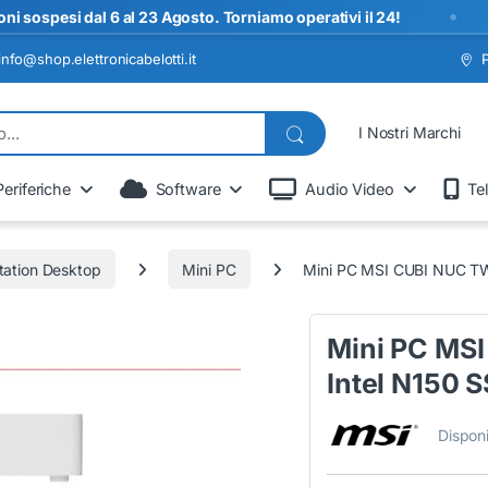
•
si dal 6 al 23 Agosto. Torniamo operativi il 24!
S
info@shop.elettronicabelotti.it
I Nostri Marchi
Periferiche
Software
Audio Video
Te
tation Desktop
Mini PC
Mini PC MSI CUBI NUC T
Mini PC MS
Intel N150 
Disponi