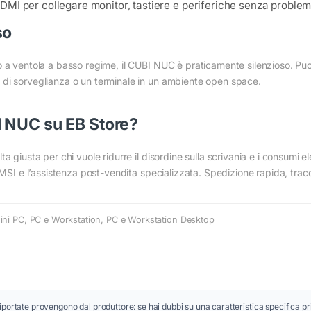
MI per collegare monitor, tastiere e periferiche senza problem
so
Conferma
Conferma
 a ventola a basso regime, il CUBI NUC è praticamente silenzioso. Puoi 
 di sorveglianza o un terminale in un ambiente open space.
I NUC su EB Store?
 giusta per chi vuole ridurre il disordine sulla scrivania e i consumi e
MSI e l’assistenza post-vendita specializzata. Spedizione rapida, traccia
ini PC
,
PC e Workstation
,
PC e Workstation Desktop
iportate provengono dal produttore: se hai dubbi su una caratteristica specifica pr