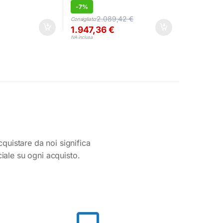
-
7%
2.089,42
€
Consigliato:
1.947,36
€
IVA inclusa
cquistare da noi significa
ciale su ogni acquisto.