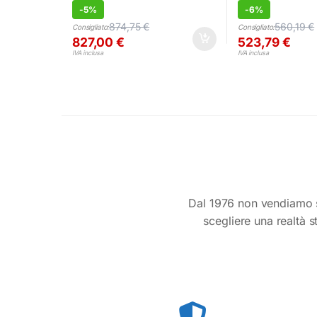
-
5%
-
6%
874,75
€
560,19
€
Consigliato:
Consigliato:
827,00
€
523,79
€
IVA inclusa
IVA inclusa
Dal 1976 non vendiamo s
scegliere una realtà s