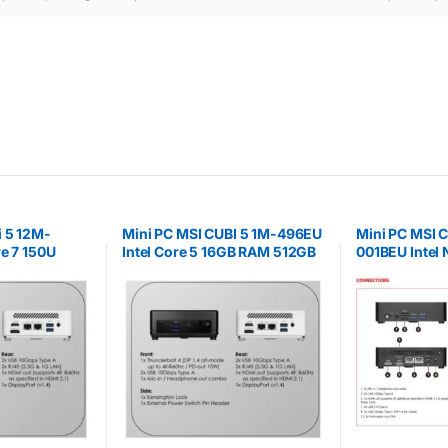
i 5 12M-
Mini PC MSI CUBI 5 1M-496EU
Mini PC MSI
e 7 150U
Intel Core 5 16GB RAM 512GB
001BEU Intel
SSD