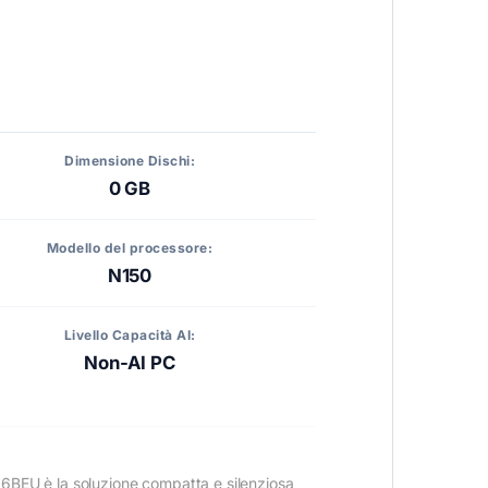
Dimensione Dischi:
0 GB
Modello del processore:
N150
Livello Capacità AI:
Non-AI PC
06BEU è la soluzione compatta e silenziosa