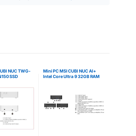
 CUBI NUC TWG-
Mini PC MSI CUBI NUC AI+
 N150 SSD
Intel Core Ultra 9 32GB RAM
1TB SSD