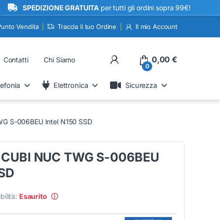
•
PEDIZIONE GRATUITA
per tutti gli ordini sopra 99€!
Punto Vendita
Traccia il tuo Ordine
Il mio Account
My Account
0,00
€
Contatti
Chi Siamo
0
lefonia
Elettronica
Sicurezza
WG S-006BEU Intel N150 SSD
I CUBI NUC TWG S-006BEU
SSD
bilità:
Esaurito
ⓘ