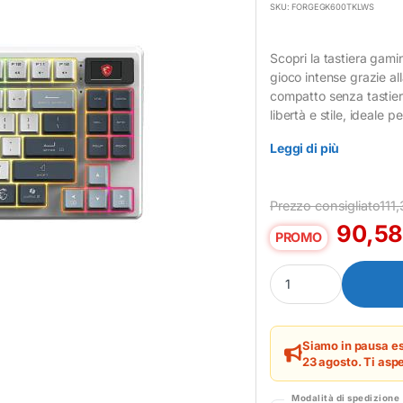
SKU: FORGEGK600TKLWS
Scopri la tastiera gam
gioco intense grazie al
compatto senza tastier
libertà e stile, ideale
Leggi di più
Prezzo consigliato
111
90,5
PROMO
Tastiera Gaming MSI 
Siamo in pausa es
23 agosto. Ti aspe
Modalità di spedizione