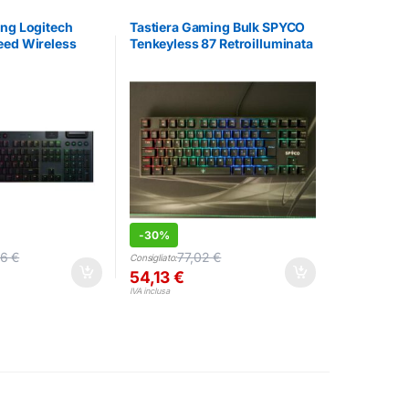
ing Logitech
Tastiera Gaming Bulk SPYCO
eed Wireless
Tenkeyless 87 Retroilluminata
B Italiana
USB Italiana
-
30%
06
€
77,02
€
Consigliato:
54,13
€
IVA inclusa