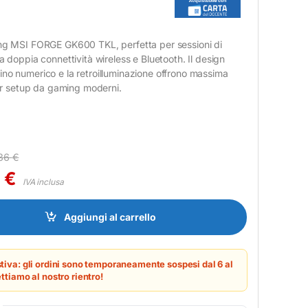
ing MSI FORGE GK600 TKL, perfetta per sessioni di
la doppia connettività wireless e Bluetooth. Il design
ino numerico e la retroilluminazione offrono massima
 per setup da gaming moderni.
,36
€
8
€
IVA inclusa
FORGE GK600 TKL W SKY IT Wireless Bianco quantity
Aggiungi al carrello
tiva: gli ordini sono temporaneamente sospesi dal 6 al
ttiamo al nostro rientro!