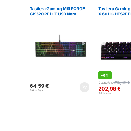
Tastiera Gaming MSI FORGE
Tastiera Gaming
GK320 RED IT USB Nera
X 60 LIGHTSPEE
Retroilluminata
US International
-
6%
215,82
€
Consigliato:
64,59
€
202,98
€
IVA inclusa
IVA inclusa