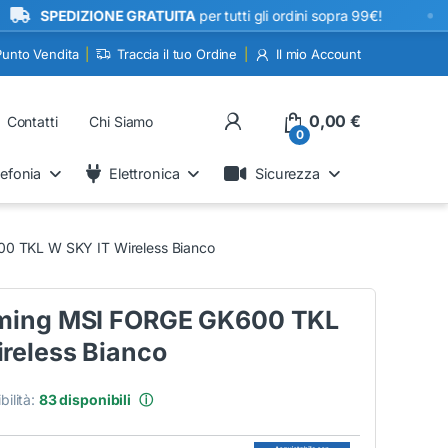
•
PEDIZIONE GRATUITA
per tutti gli ordini sopra 99€!
Punto Vendita
Traccia il tuo Ordine
Il mio Account
My Account
0,00
€
Contatti
Chi Siamo
0
lefonia
Elettronica
Sicurezza
0 TKL W SKY IT Wireless Bianco
aming MSI FORGE GK600 TKL
reless Bianco
bilità:
83 disponibili
ⓘ