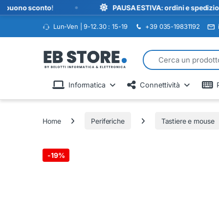
•
 sconto
!
PAUSA ESTIVA: ordini e spedizioni sospes
Lun-Ven | 9-12.30 : 15-19
+39 035-19831192
Search for:
Informatica
Connettività
Home
Periferiche
Tastiere e mouse
-
19%