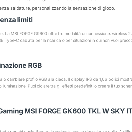
 senza saldature, personalizzando la sensazione di gioco.
enza limiti
ante. La MSI FORGE GK600 offre tre modalità di connessione: wireless 2
SB Type-C cablata per la ricarica o per situazioni in cui non vuoi preocc
uminazione RGB
a o cambiare profilo RGB alla cieca. Il display IPS da 1,06 pollici mostr
oilluminazione. Puoi ciclare tra gli effetti predefiniti o creare il tuo s
a Gaming MSI FORGE GK600 TKL W SKY IT 
ata per chi vuole liberare la scrivania senza rinunciare a nulla. A diff