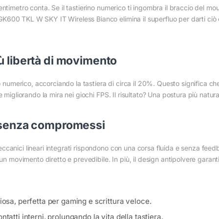
ntimetro conta. Se il tastierino numerico ti ingombra il braccio del mous
600 TKL W SKY IT Wireless Bianco elimina il superfluo per darti ciò c
ù libertà di movimento
o numerico, accorciando la tastiera di circa il 20%. Questo significa ch
 migliorando la mira nei giochi FPS. Il risultato? Una postura più natura
e senza compromessi
canici lineari integrati rispondono con una corsa fluida e senza feedba
 un movimento diretto e prevedibile. In più, il design antipolvere gara
iosa, perfetta per gaming e scrittura veloce.
ontatti interni, prolungando la vita della tastiera.