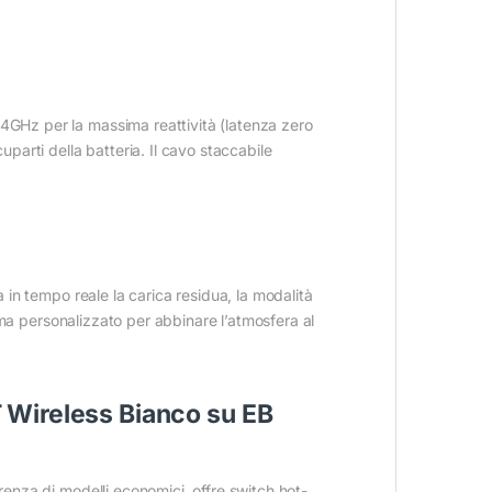
.4GHz per la massima reattività (latenza zero
uparti della batteria. Il cavo staccabile
a in tempo reale la carica residua, la modalità
chema personalizzato per abbinare l’atmosfera al
Wireless Bianco su EB
erenza di modelli economici, offre switch hot-