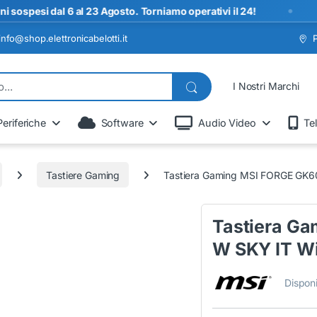
•
i dal 6 al 23 Agosto. Torniamo operativi il 24!
S
info@shop.elettronicabelotti.it
I Nostri Marchi
Periferiche
Software
Audio Video
Te
Tastiere Gaming
Tastiera Gaming MSI FORGE GK60
Tastiera G
W SKY IT Wi
Disponi