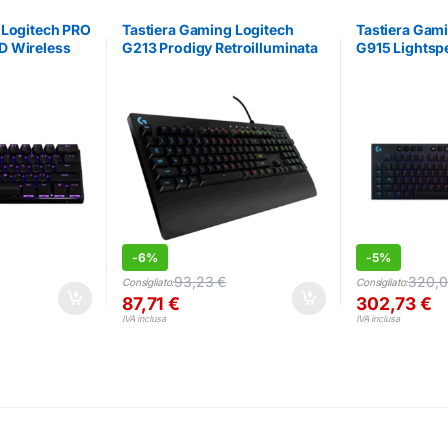
 Logitech PRO
Tastiera Gaming Logitech
Tastiera Gam
D Wireless
G213 Prodigy Retroilluminata
G915 Lightsp
Italiana
Meccanica RG
-
6%
-
5%
93,23
€
320,
Consigliato:
Consigliato:
87,71
€
302,73
€
IVA inclusa
IVA inclusa