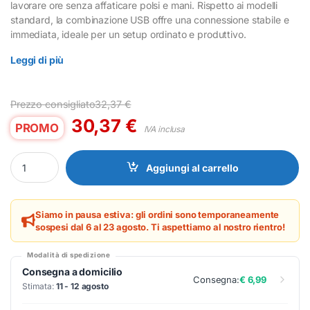
lavorare ore senza affaticare polsi e mani. Rispetto ai modelli
standard, la combinazione USB offre una connessione stabile e
immediata, ideale per un setup ordinato e produttivo.
Leggi di più
Prezzo consigliato
32,37
€
30,37
€
PROMO
IVA inclusa
Kit Tastiera e Mouse MSI Copilot USB Bianco Ergonomico quantit
Aggiungi al carrello
Siamo in pausa estiva: gli ordini sono temporaneamente
sospesi dal 6 al 23 agosto. Ti aspettiamo al nostro rientro!
Modalità di spedizione
Consegna a domicilio
Consegna:
€ 6,99
Stimata:
11 - 12 agosto