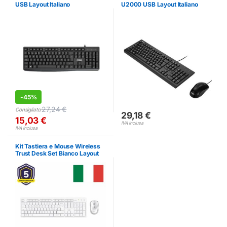
USB Layout Italiano
U2000 USB Layout Italiano
-
45%
27,24
€
Consigliato:
29,18
€
15,03
€
IVA inclusa
IVA inclusa
Kit Tastiera e Mouse Wireless
Trust Desk Set Bianco Layout
Italiano