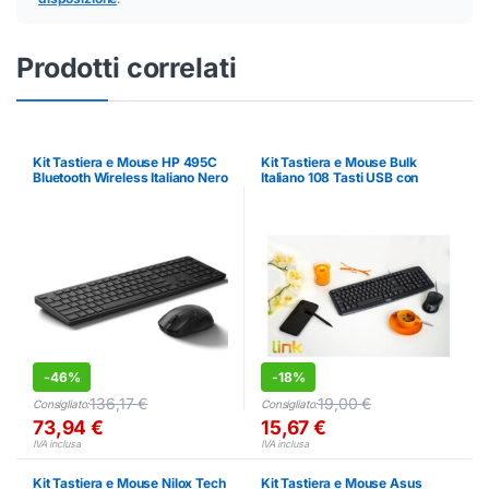
Prodotti correlati
Kit Tastiera e Mouse HP 495C
Kit Tastiera e Mouse Bulk
Bluetooth Wireless Italiano Nero
Italiano 108 Tasti USB con
Mouse Ottico Ergonomico
-
46%
-
18%
136,17
€
19,00
€
Consigliato:
Consigliato:
73,94
€
15,67
€
IVA inclusa
IVA inclusa
Kit Tastiera e Mouse Nilox Tech
Kit Tastiera e Mouse Asus