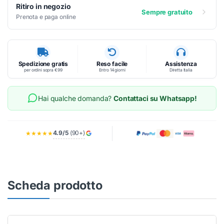
Ritiro in negozio
Sempre gratuito
Prenota e paga online
Spedizione gratis
Reso facile
Assistenza
per ordini sopra €99
Entro 14 giorni
Diretta Italia
Hai qualche domanda?
Contattaci su Whatsapp!
4.9/5
(90+)
★★★★★
Scheda prodotto