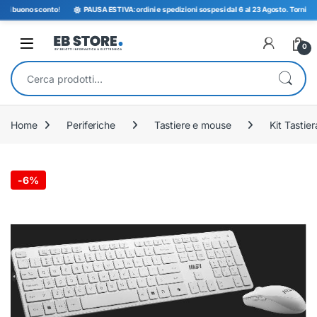
 buono sconto
!
PAUSA ESTIVA: ordini e spedizioni sospesi dal 6 al 23 Agosto. Torniamo ope
Open
0
Cerca:
Home
Periferiche
Tastiere e mouse
Kit Tastie
-
6%