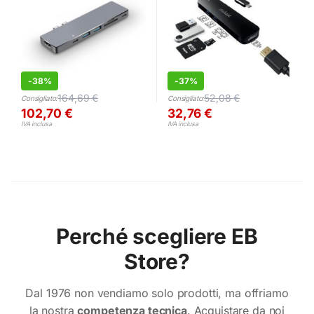
-
38%
-
37%
164,69
€
52,08
€
Consigliato:
Consigliato:
102,70
€
32,76
€
IVA inclusa
IVA inclusa
Perché scegliere EB
Store?
Dal 1976 non vendiamo solo prodotti, ma offriamo
la nostra
competenza tecnica
. Acquistare da noi