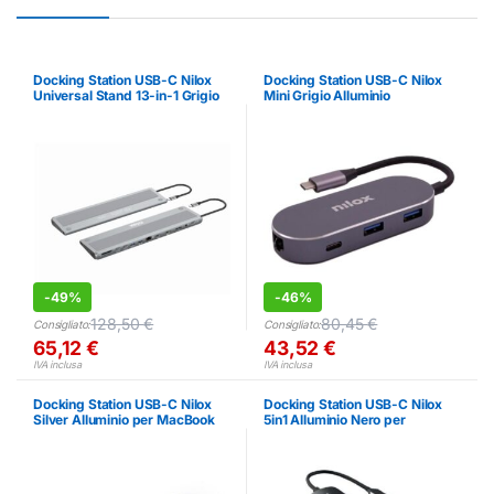
Docking Station USB-C Nilox
Docking Station USB-C Nilox
Universal Stand 13-in-1 Grigio
Mini Grigio Alluminio
Alluminio
-
49%
-
46%
128,50
€
80,45
€
Consigliato:
Consigliato:
65,12
€
43,52
€
IVA inclusa
IVA inclusa
Docking Station USB-C Nilox
Docking Station USB-C Nilox
Silver Alluminio per MacBook
5in1 Alluminio Nero per
Pro e Notebook
Notebook