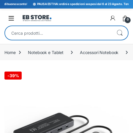
di buono sconto
!
PAUSA ESTIVA: ordini e spedizioni sospesi dal 6 al 23 Agosto. Torniamo o
Open
0
Cerca:
Home
Notebook e Tablet
Accessori Notebook
-
39%