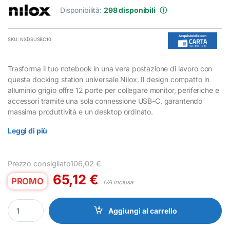
Disponibilità:
298 disponibili
ⓘ
SKU: NXDSUSBC10
Trasforma il tuo notebook in una vera postazione di lavoro con
questa docking station universale Nilox. Il design compatto in
alluminio grigio offre 12 porte per collegare monitor, periferiche e
accessori tramite una sola connessione USB-C, garantendo
massima produttività e un desktop ordinato.
Leggi di più
Prezzo consigliato
106,02
€
65,12
€
PROMO
IVA inclusa
Docking Station USB-C Nilox DOCKING DESK 12-in-1 Grigio Allum
Aggiungi al carrello