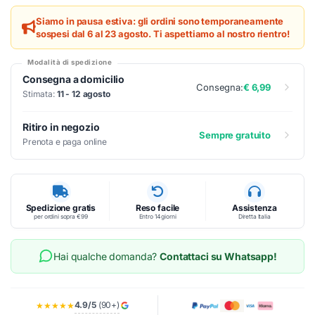
Siamo in pausa estiva: gli ordini sono temporaneamente
sospesi dal 6 al 23 agosto. Ti aspettiamo al nostro rientro!
Modalità di spedizione
Consegna a domicilio
Consegna:
€ 6,99
Stimata:
11 - 12 agosto
Ritiro in negozio
Sempre gratuito
Prenota e paga online
Spedizione gratis
Reso facile
Assistenza
per ordini sopra €99
Entro 14 giorni
Diretta Italia
Hai qualche domanda?
Contattaci su Whatsapp!
4.9/5
(90+)
★★★★★