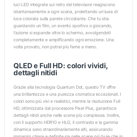
luci LED integrate sul retro del televisore reagiscono
istantaneamente a ogni scena, proiettando un’aura di
luce colorata sulla parete circostante. Che tu stia
guardando un film, un evento sportivo o giocando,
l’azione si espande oltre lo schermo, avvolgendoti
completamente e amplificando ogni emozione. Una
volta provato, non potrai più farne a meno.
QLED e Full HD: colori vividi,
dettagli nitidi
Grazie alla tecnologia Quantum Dot, questo TV offre
una brillantezza e una purezza cromatica eccezionali. I
colori sono più vivi e realistici, mentre la risoluzione Full
HD, ottimizzata dal processore Pixel Plus, garantisce
dettagli nitidi anche nelle scene più complesse. Inoltre,
con il supporto HDR10 e HLG, il contrasto e la gamma
dinamica sono straordinariamente alti, assicurando
immagini chiare e definite sia nelle scene più buie che in