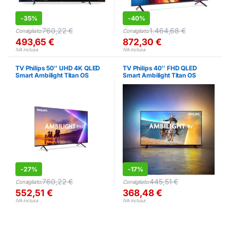
-
35%
-
40%
760,22
€
1.464,68
€
Consigliato:
Consigliato:
493,65
€
872,30
€
IVA inclusa
IVA inclusa
TV Philips 50″ UHD 4K QLED
TV Philips 40″ FHD QLED
Smart Ambilight Titan OS
Smart Ambilight Titan OS
-
27%
-
17%
760,22
€
445,51
€
Consigliato:
Consigliato:
552,51
€
368,48
€
IVA inclusa
IVA inclusa