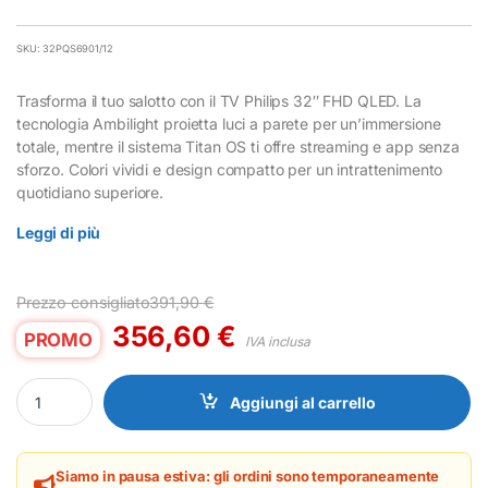
SKU: 32PQS6901/12
Trasforma il tuo salotto con il TV Philips 32″ FHD QLED. La
tecnologia Ambilight proietta luci a parete per un’immersione
totale, mentre il sistema Titan OS ti offre streaming e app senza
sforzo. Colori vividi e design compatto per un intrattenimento
quotidiano superiore.
Leggi di più
Prezzo consigliato
391,90
€
356,60
€
PROMO
IVA inclusa
TV Philips 32" FHD QLED Smart Ambilight Titan OS quantity
Aggiungi al carrello
Siamo in pausa estiva: gli ordini sono temporaneamente