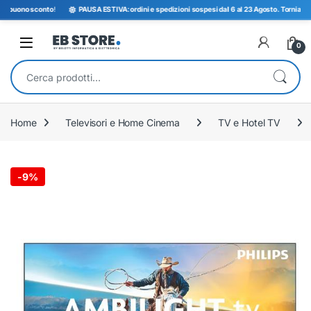
buono sconto
!
PAUSA ESTIVA: ordini e spedizioni sospesi dal 6 al 23 Agosto. Torniamo opera
Open
0
Cerca:
Home
Televisori e Home Cinema
TV e Hotel TV
-
9%