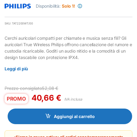
Disponibilità:
Solo 1!
ⓘ
SKU: TAT2200WT/00
Cerchi auricolari compatti per chiamate e musica senza fili? Gli
auricolari True Wireless Philips offrono cancellazione del rumore e
custodia ricaricabile. Goditi un audio nitido e la comodità di un
design tascabile con protezione IPX4.
Leggi di più
Prezzo consigliato
52,08
€
40,66
€
PROMO
IVA inclusa
Aggiungi al carrello
Siamo in pausa estiva: gli ordini sono temporaneamente