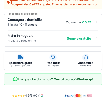
sospesi dal 6 al 23 agosto. Ti aspettiamo al nostro rientro!
Modalità di spedizione
Consegna a domicilio
Consegna:
€ 6,99
Stimata:
10 - 11 agosto
Ritiro in negozio
Sempre gratuito
Prenota e paga online
Spedizione gratis
Reso facile
Assistenza
per ordini sopra €99
Entro 14 giorni
Diretta Italia
Hai qualche domanda?
Contattaci su Whatsapp!
4.9/5
(90+)
★★★★★