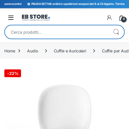
uono sconto
!
PAUSA ESTIVA: ordini e spedizioni sospesi dal 6 al 23 Agosto. Torniamo operat
Open
0
Cerca:
Home
Audio
Cuffie e Auricolari
Cuffie per Aud
-
22%