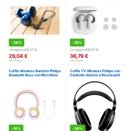
-
36%
-
19%
45,17
€
45,17
€
Consigliato:
Consigliato:
29,04
€
36,79
€
IVA inclusa
IVA inclusa
Cuffie Wireless Bambini Philips
Cuffie TV Wireless Philips con
Bluetooth Rosa con Microfono
Controllo Volume e Ricaricabili
-
16%
-
36%