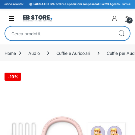
buono sconto
!
PAUSA ESTIVA: ordini e spedizioni sospesi dal 6 al 23 Agosto. Torniamo opera
Open
0
Cerca:
Home
Audio
Cuffie e Auricolari
Cuffie per Aud
-
19%