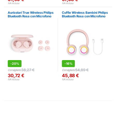
IVA inclusa
IVA inclusa
Auricolari True Wireless Philips
Cuffie Wireless Bambini Philips
Bluetooth Rosa con Microfono
Bluetooth Rosa con Microfono
IPX4
-
20%
-
16%
38,27
€
54,89
€
Consigliato:
Consigliato:
30,72
€
45,88
€
IVA inclusa
IVA inclusa