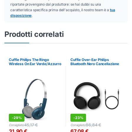
riportate provengono dal produttore: se hai dubbi su una
caratteristica specifica prima dell'acquisto, il nostro team è a
tua
disposizione
.
Prodotti correlati
Cuffie Philips The Ringo
Cuffie Over-Ear Philips
Wireless On Ear Verde/Azzurro
Bluetooth Nero Cancellazione
con Microfono
Rumore
-
29%
-
23%
45,17
€
86,84
€
Consigliato:
Consigliato:
31,90
€
67,08
€