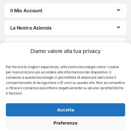
Il Mio Account
La Nostra Azienda
Termini e Condizioni
Diamo valore alla tua privacy
Per fornire le migliori esperienze, utilizziamo tecnologie come i cookie
per memorizzare e/o accedere alle informazioni del dispositivo. Il
consenso a queste tecnologie ci permetterà di elaborare dati come il
comportamento di navigazione o ID unici su questo sito. Non acconsentire
o ritirare il consenso può influire negativamente su alcune caratteristiche
e funzioni.
Serve aiuto con l'ordine?
Consulenza e supporto:
Accetta
035-19831192
Preferenze
© EB Store By Belotti Informatica & Elettronica