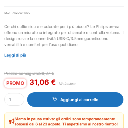
SKU: TAK2000PK/00
Cerchi cuffie sicure e colorate per i più piccoli? Le Philips on-ear
offrono un microfono integrato per chiamate e controllo volume. Il
design rosa e la connettività USB-C/3.5mm garantiscono
versatilità e comfort per l’uso quotidiano.
Leggi di più
Prezzo consigliato
38,27
€
31,06
€
PROMO
IVA inclusa
Cuffie On-Ear Philips Bambini con Microfono USB-C/3.5mm Rosa
Aggiungi al carrello
Siamo in pausa estiva: gli ordini sono temporaneamente
sospesi dal 6 al 23 agosto. Ti aspettiamo al nostro rientro!