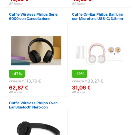
IVA inclusa
IVA inclusa
Cuffie Wireless Philips Serie
Cuffie On-Ear Philips Bambini
6000 con Cancellazione
con Microfono USB-C/3.5mm
Rumore e Microfono
Rosa
-
47%
-
19%
118,79
€
38,27
€
Consigliato:
Consigliato:
62,87
€
31,06
€
IVA inclusa
IVA inclusa
Cuffie Wireless Philips Over-
Ear Bluetooth Nero con
Microfono