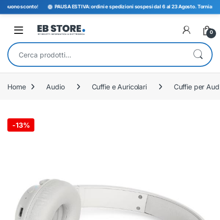
uono sconto
!
PAUSA ESTIVA: ordini e spedizioni sospesi dal 6 al 23 Agosto. Torniamo opera
Open
0
Cerca:
Home
Audio
Cuffie e Auricolari
Cuffie per Aud
-
13%