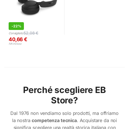
-
22%
52,08
€
Consigliato:
40,66
€
IVA inclusa
Perché scegliere EB
Store?
Dal 1976 non vendiamo solo prodotti, ma offriamo
la nostra
competenza tecnica
. Acquistare da noi
significa scegliere una realtà storica italiana con