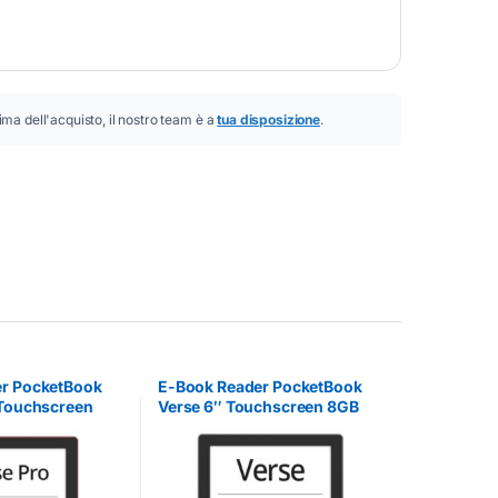
ima dell'acquisto, il nostro team è a
tua disposizione
.
r PocketBook
E-Book Reader PocketBook
 Touchscreen
Verse 6″ Touchscreen 8GB
assion
Grigio