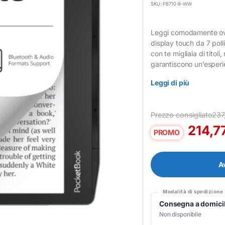
SKU: PB710-9-WW
Leggi comodamente ov
display touch da 7 poll
con te migliaia di titol
garantiscono un’esperie
Leggi di più
Prezzo consigliato
237
214,7
PROMO
A
Modalità di spedizione
Consegna a domicil
Non disponibile