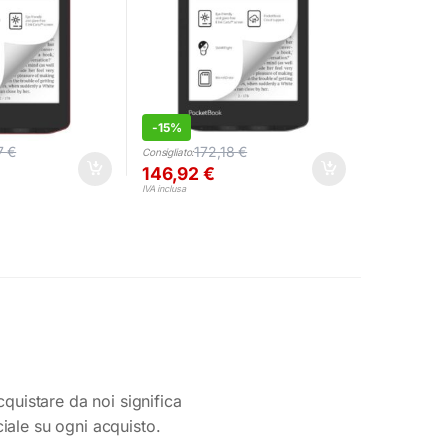
-
15%
7
€
172,18
€
Consigliato:
146,92
€
IVA inclusa
cquistare da noi significa
ciale su ogni acquisto.