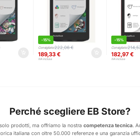
-
15%
-
15%
€
222,06
€
214,5
Consigliato:
Consigliato:
189,33
€
182,97
€
IVA inclusa
IVA inclusa
Perché scegliere EB Store?
olo prodotti, ma offriamo la nostra
competenza tecnica
. A
torica italiana con oltre 50.000 referenze e una garanzia uffi