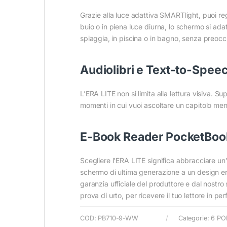
Grazie alla luce adattiva SMARTlight, puoi reg
buio o in piena luce diurna, lo schermo si adatt
spiaggia, in piscina o in bagno, senza preocc
Audiolibri e Text-to-Speech
L’ERA LITE non si limita alla lettura visiva. S
momenti in cui vuoi ascoltare un capitolo mentr
E-Book Reader PocketBook
Scegliere l’ERA LITE significa abbracciare un’
schermo di ultima generazione a un design erg
garanzia ufficiale del produttore e dal nostro
prova di urto, per ricevere il tuo lettore in per
COD:
PB710-9-WW
Categorie:
6 PO