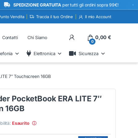
•
PEDIZIONE GRATUITA
per tutti gli ordini sopra 99€!
Punto Vendita
Traccia il tuo Ordine
Il mio Account
My Account
0,00
€
Contatti
Chi Siamo
0
lefonia
Elettronica
Sicurezza
ITE 7″ Touchscreen 16GB
er PocketBook ERA LITE 7″
n 16GB
bilità:
Esaurito
ⓘ