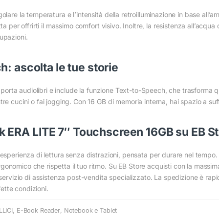
olare la temperatura e l’intensità della retroilluminazione in base all’a
a per offrirti il massimo comfort visivo. Inoltre, la resistenza all’acqua 
Conferma
Conferma
upazioni.
: ascolta le tue storie
upporta audiolibri e include la funzione Text-to-Speech, che trasforma qua
e cucini o fai jogging. Con 16 GB di memoria interna, hai spazio a suffic
 ERA LITE 7″ Touchscreen 16GB su EB S
esperienza di lettura senza distrazioni, pensata per durare nel tempo. A 
onomico che rispetta il tuo ritmo. Su EB Store acquisti con la massima 
 servizio di assistenza post-vendita specializzato. La spedizione è rapi
fette condizioni.
LLICI
,
E-Book Reader
,
Notebook e Tablet