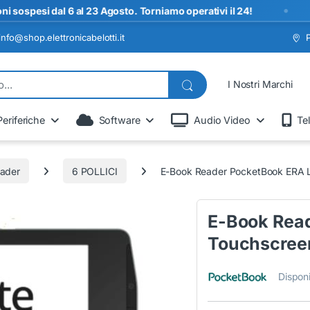
•
i dal 6 al 23 Agosto. Torniamo operativi il 24!
S
info@shop.elettronicabelotti.it
I Nostri Marchi
Periferiche
Software
Audio Video
Te
ader
6 POLLICI
E-Book Reader PocketBook ERA L
E-Book Read
Touchscree
Disponi