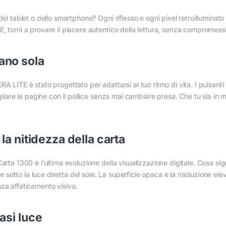
del tablet o dello smartphone? Ogni riflesso e ogni pixel retroilluminato
, torni a provare il piacere autentico della lettura, senza compromessi
ano sola
 LITE è stato progettato per adattarsi al tuo ritmo di vita. I pulsanti di
gliare le pagine con il pollice senza mai cambiare presa. Che tu sia in m
la nitidezza della carta
arta 1300 è l’ultima evoluzione della visualizzazione digitale. Cosa si
che sotto la luce diretta del sole. La superficie opaca e la risoluzione e
za affaticamento visivo.
asi luce