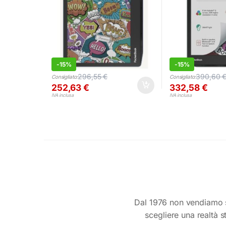
-
15%
-
15%
296,55
€
390,60
Consigliato:
Consigliato:
252,63
€
332,58
€
IVA inclusa
IVA inclusa
Dal 1976 non vendiamo s
scegliere una realtà s