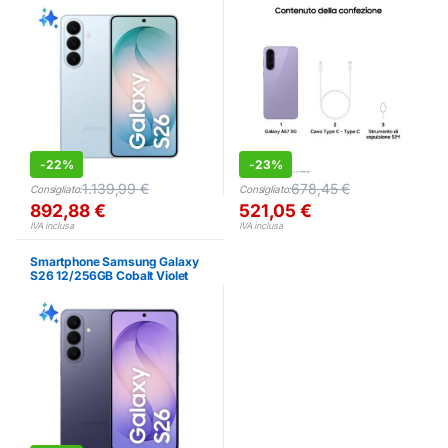
-
22%
-
23%
1.139,99
€
678,45
€
Consigliato:
Consigliato:
892,88
€
521,05
€
IVA inclusa
IVA inclusa
Smartphone Samsung Galaxy
S26 12/256GB Cobalt Violet