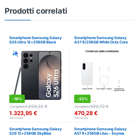
Prodotti correlati
Smartphone Samsung Galaxy
Smartphone Samsung Galaxy
S26 Ultra 12+256GB Black
A37 8/256GB White Octa Core
Exynos 1480
-
19%
-
22%
1.628,32
€
599,72
€
Consigliato:
Consigliato:
1.323,95
€
470,28
€
IVA inclusa
IVA inclusa
Smartphone Samsung Galaxy
Smartphone Samsung Galaxy
S26 12+256GB SkyBlue
A57 8+256GB Lilac – Exynos
Exynos 2600
1680