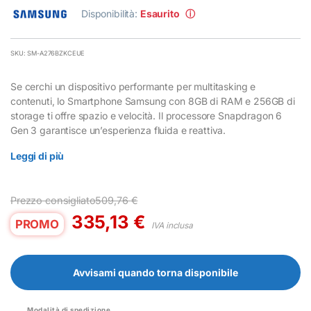
Disponibilità:
Esaurito
ⓘ
SKU: SM-A276BZKCEUE
Se cerchi un dispositivo performante per multitasking e
contenuti, lo Smartphone Samsung con 8GB di RAM e 256GB di
storage ti offre spazio e velocità. Il processore Snapdragon 6
Gen 3 garantisce un’esperienza fluida e reattiva.
Leggi di più
Prezzo consigliato
509,76
€
335,13
€
PROMO
IVA inclusa
Avvisami quando torna disponibile
Modalità di spedizione