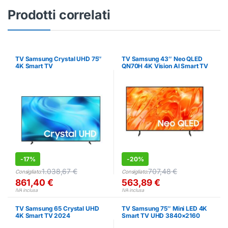
Prodotti correlati
TV Samsung Crystal UHD 75″
TV Samsung 43″ Neo QLED
4K Smart TV
QN70H 4K Vision AI Smart TV
-
17%
-
20%
1.038,67
€
707,48
€
Consigliato:
Consigliato:
861,40
€
563,89
€
IVA inclusa
IVA inclusa
TV Samsung 65 Crystal UHD
TV Samsung 75″ Mini LED 4K
4K Smart TV 2024
Smart TV UHD 3840×2160