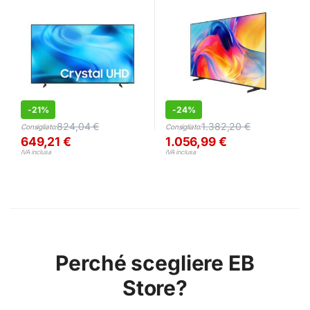
-
21%
-
24%
824,04
€
1.382,20
€
Consigliato:
Consigliato:
649,21
€
1.056,99
€
IVA inclusa
IVA inclusa
Perché scegliere EB
Store?