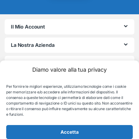
Il Mio Account
La Nostra Azienda
Termini e Condizioni
Diamo valore alla tua privacy
Per fornire le migliori esperienze, utilizziamo tecnologie come i cookie
per memorizzare e/o accedere alle informazioni del dispositivo. Il
consenso a queste tecnologie ci permetterà di elaborare dati come il
comportamento di navigazione o ID unici su questo sito. Non acconsentire
o ritirare il consenso può influire negativamente su alcune caratteristiche
e funzioni.
Serve aiuto con l'ordine?
Consulenza e supporto:
Accetta
035-19831192