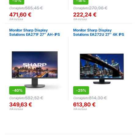
-
17%
-
18%
565,45
€
270,96
€
Consigliato:
Consigliato:
471,60
€
222,24
€
IVA inclusa
IVA inclusa
Monitor Sharp Display
Monitor Sharp Display
Solutions EA271F 27″ AH-IPS
Solutions EA272U 27″ 4K IPS
Full HD Pivot
Pivot
-
40%
-
25%
582,52
€
814,30
€
Consigliato:
Consigliato:
349,63
€
613,80
€
IVA inclusa
IVA inclusa