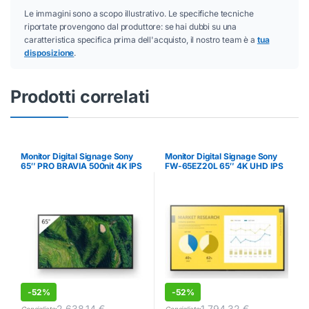
Le immagini sono a scopo illustrativo. Le specifiche tecniche
riportate provengono dal produttore: se hai dubbi su una
caratteristica specifica prima dell'acquisto, il nostro team è a
tua
disposizione
.
Prodotti correlati
Monitor Digital Signage Sony
Monitor Digital Signage Sony
65″ PRO BRAVIA 500nit 4K IPS
FW-65EZ20L 65″ 4K UHD IPS
24/7
-
52%
-
52%
2.638,14
€
1.794,32
€