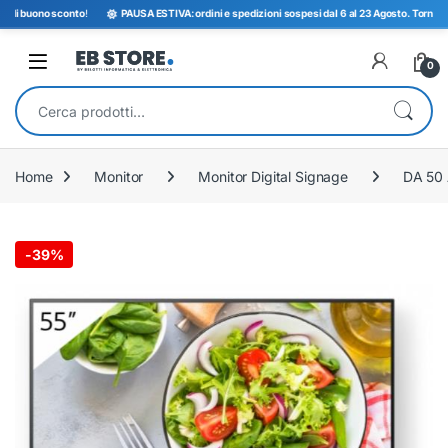
i buono sconto
!
PAUSA ESTIVA: ordini e spedizioni sospesi dal 6 al 23 Agosto. Torniamo ope
Open
0
Cerca:
Home
Monitor
Monitor Digital Signage
DA 50 
-
39%