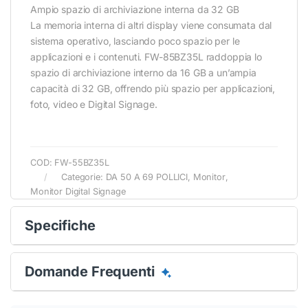
Ampio spazio di archiviazione interna da 32 GB
La memoria interna di altri display viene consumata dal
sistema operativo, lasciando poco spazio per le
applicazioni e i contenuti. FW-85BZ35L raddoppia lo
spazio di archiviazione interno da 16 GB a un’ampia
capacità di 32 GB, offrendo più spazio per applicazioni,
foto, video e Digital Signage.
COD:
FW-55BZ35L
Categorie:
DA 50 A 69 POLLICI
,
Monitor
,
Monitor Digital Signage
Specifiche
Conferma
Conferma
Domande Frequenti