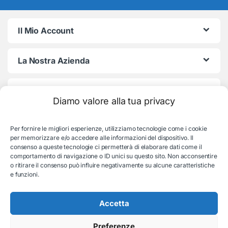
Il Mio Account
La Nostra Azienda
Termini e Condizioni
Diamo valore alla tua privacy
Per fornire le migliori esperienze, utilizziamo tecnologie come i cookie
per memorizzare e/o accedere alle informazioni del dispositivo. Il
consenso a queste tecnologie ci permetterà di elaborare dati come il
comportamento di navigazione o ID unici su questo sito. Non acconsentire
o ritirare il consenso può influire negativamente su alcune caratteristiche
e funzioni.
Serve aiuto con l'ordine?
Consulenza e supporto:
Accetta
035-19831192
Preferenze