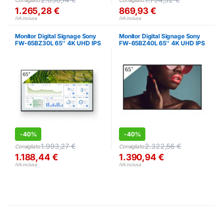
Consigliato:
Consigliato:
1.265,28
€
869,93
€
IVA inclusa
IVA inclusa
Monitor Digital Signage Sony
Monitor Digital Signage Sony
FW-65BZ30L 65″ 4K UHD IPS
FW-65BZ40L 65″ 4K UHD IPS
700cd/m²
-
40%
-
40%
1.993,27
€
2.322,56
€
Consigliato:
Consigliato:
1.188,44
€
1.390,94
€
IVA inclusa
IVA inclusa