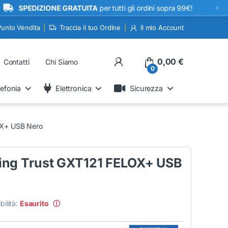
•
EDIZIONE GRATUITA
per tutti gli ordini sopra 99€!
Punto Vendita
Traccia il tuo Ordine
Il mio Account
My Account
0,00
€
Contatti
Chi Siamo
0
lefonia
Elettronica
Sicurezza
OX+ USB Nero
ng Trust GXT121 FELOX+ USB
bilità:
Esaurito
ⓘ