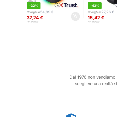
-
32%
-
43%
54,89
€
27,26
€
Consigliato:
Consigliato:
37,24
€
15,42
€
IVA inclusa
IVA inclusa
Dal 1976 non vendiamo s
scegliere una realtà s