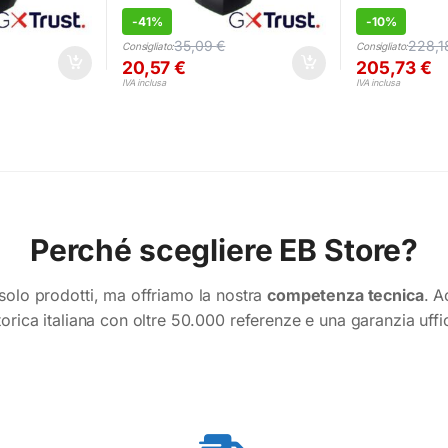
-
41%
-
10%
35,09
€
228,
Consigliato:
Consigliato:
20,57
€
205,73
€
IVA inclusa
IVA inclusa
Perché scegliere EB Store?
olo prodotti, ma offriamo la nostra
competenza tecnica
. A
torica italiana con oltre 50.000 referenze e una garanzia uffi