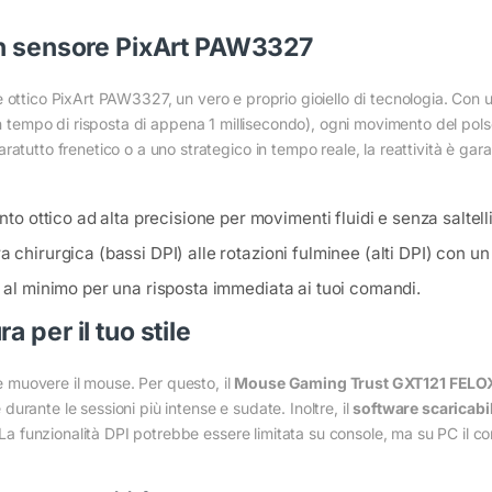
on sensore PixArt PAW3327
e ottico PixArt PAW3327, un vero e proprio gioiello di tecnologia. Con
n tempo di risposta di appena 1 millisecondo), ogni movimento del pols
atutto frenetico o a uno strategico in tempo reale, la reattività è gara
o ottico ad alta precisione per movimenti fluidi e senza saltelli
 chirurgica (bassi DPI) alle rotazioni fulminee (alti DPI) con un 
o al minimo per una risposta immediata ai tuoi comandi.
 per il tuo stile
muovere il mouse. Per questo, il
Mouse Gaming Trust GXT121 FELO
e durante le sessioni più intense e sudate. Inoltre, il
software scaricabi
 La funzionalità DPI potrebbe essere limitata su console, ma su PC il con