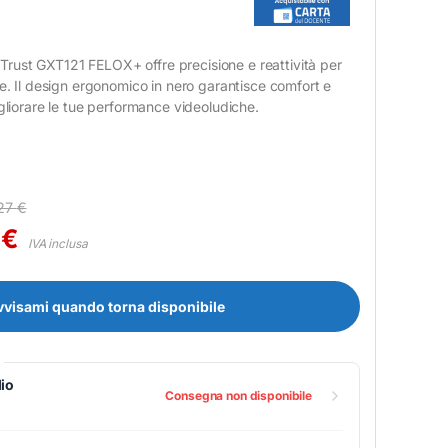
ust GXT121 FELOX+ offre precisione e reattività per
se. Il design ergonomico in nero garantisce comfort e
igliorare le tue performance videoludiche.
27
€
5
€
IVA inclusa
vvisami quando torna disponibile
io
Consegna non disponibile