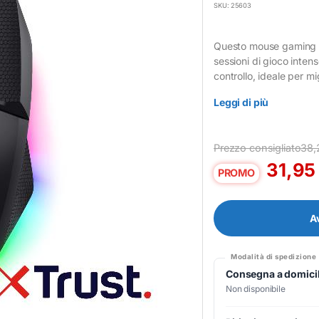
SKU: 25603
Questo mouse gaming Tr
sessioni di gioco inten
controllo, ideale per m
Leggi di più
Prezzo consigliato
38,
31,9
PROMO
A
Modalità di spedizione
Consegna a domicil
Non disponibile