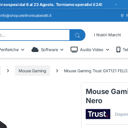
•
 dal 6 al 23 Agosto. Torniamo operativi il 24!
SP
info@shop.elettronicabelotti.it
I Nostri Marchi
Periferiche
Software
Audio Video
Te
Mouse Gaming
Mouse Gaming Trust GXT121 FEL
Mouse Gami
Nero
Disponi