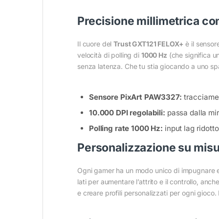
Precisione millimetrica c
Il cuore del
Trust GXT121 FELOX+
è il sensor
velocità di polling di
1000 Hz
(che significa u
senza latenza. Che tu stia giocando a uno spar
Sensore PixArt PAW3327:
tracciament
10.000 DPI regolabili:
passa dalla mira
Polling rate 1000 Hz:
input lag ridott
Personalizzazione su misura
Ogni gamer ha un modo unico di impugnare e 
lati per aumentare l’attrito e il controllo, anch
e creare profili personalizzati per ogni gioco.