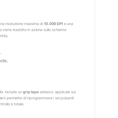
 una risoluzione massima di
10.000 DPI
e una
o viene tradotto in azione sullo schermo
ntita.
.
clic.
X+
include un
grip tape
adesivo: applicalo sui
le
ti permette di riprogrammare i sei pulsanti
trollo è totale.