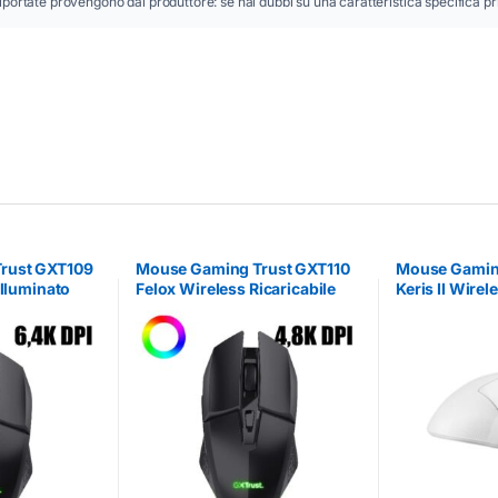
iportate provengono dal produttore: se hai dubbi su una caratteristica specifica pr
rust GXT109
Mouse Gaming Trust GXT110
Mouse Gamin
Illuminato
Felox Wireless Ricaricabile
Keris II Wirel
4800DPI Nero