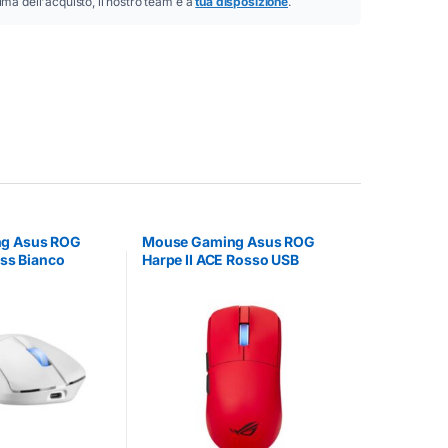
ima dell'acquisto, il nostro team è a
tua disposizione
.
g Asus ROG
Mouse Gaming Asus ROG
ess Bianco
Harpe II ACE Rosso USB