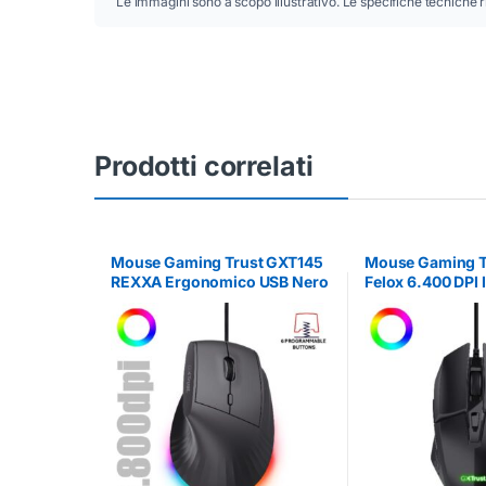
Le immagini sono a scopo illustrativo. Le specifiche tecniche r
Prodotti correlati
Mouse Gaming Trust GXT145
Mouse Gaming T
REXXA Ergonomico USB Nero
Felox 6.400 DPI 
Cablato