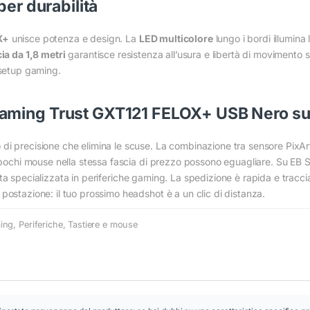
per durabilità
X+
unisce potenza e design. La
LED multicolore
lungo i bordi illumina 
Conferma
Conferma
ia da 1,8 metri
garantisce resistenza all’usura e libertà di movimento s
 setup gaming.
aming Trust GXT121 FELOX+ USB Nero su
di precisione che elimina le scuse. La combinazione tra sensore PixAr
e pochi mouse nella stessa fascia di prezzo possono eguagliare. Su EB S
a specializzata in periferiche gaming. La spedizione è rapida e traccia
postazione: il tuo prossimo headshot è a un clic di distanza.
ing
,
Periferiche
,
Tastiere e mouse