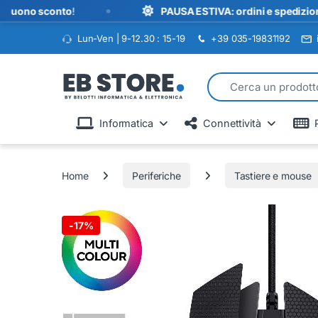
•
 sconto
!
PAUSA ESTIVA: ordini e spedizioni sospesi
Lun-Ven | 9-12.30 : 15-19
+39 035-19831192
Search for:
Informatica
Connettività
Home
Periferiche
Tastiere e mouse
-
17%