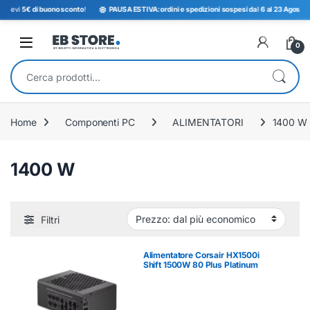
 ricevi
5€ di buono sconto
!
PAUSA ESTIVA: ordini e spedizioni sospesi dal 6 al 23 Agosto. T
Open
0
Cerca:
Home
Componenti PC
ALIMENTATORI
1400 W
1400 W
Filtri
Alimentatore Corsair HX1500i
Shift 1500W 80 Plus Platinum
Modulare