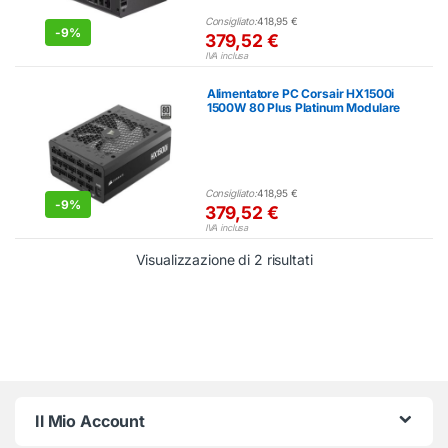
Consigliato:
418,95
€
-
9%
379,52
€
IVA inclusa
Alimentatore PC Corsair HX1500i
1500W 80 Plus Platinum Modulare
Consigliato:
418,95
€
-
9%
379,52
€
IVA inclusa
Prezzo: dal più econ
Visualizzazione di 2 risultati
Il Mio Account