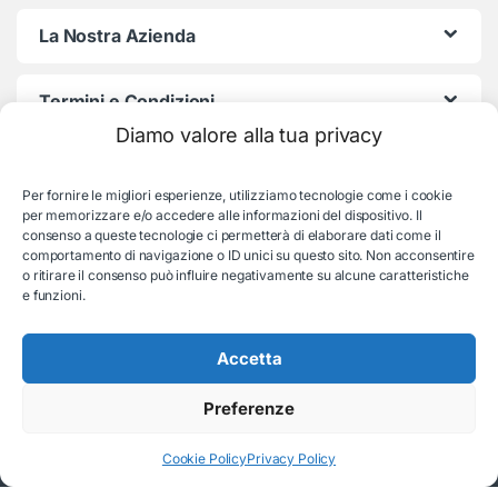
La Nostra Azienda
Termini e Condizioni
Diamo valore alla tua privacy
Per fornire le migliori esperienze, utilizziamo tecnologie come i cookie
per memorizzare e/o accedere alle informazioni del dispositivo. Il
consenso a queste tecnologie ci permetterà di elaborare dati come il
comportamento di navigazione o ID unici su questo sito. Non acconsentire
o ritirare il consenso può influire negativamente su alcune caratteristiche
e funzioni.
Serve aiuto con l'ordine?
Consulenza e supporto:
035-19831192
Accetta
Preferenze
© EB Store By Belotti Informatica & Elettronica
Via S. Pellico 2B, Villongo (BG) - P.IVA: 04653840167
REA BG 479015 - All rights reserved
Cookie Policy
Privacy Policy