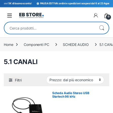
e ricevi
5€ di buono sconto
!
PAUSA ESTIVA: ordini e spedizioni sospesi dal 6 al 23 Agosto. 
Open
0
Cerca:
Home
Componenti PC
SCHEDE AUDIO
5.1 CAN
5.1 CANALI
Filtri
Scheda Audio Stereo USB
Startech 96 kHz