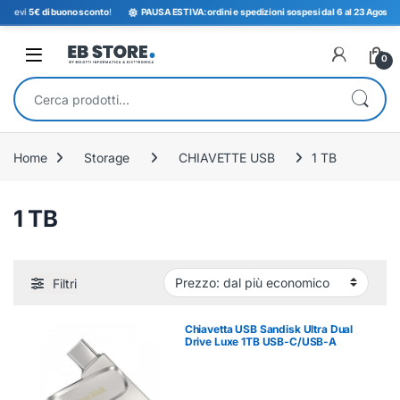
e ricevi
5€ di buono sconto
!
PAUSA ESTIVA: ordini e spedizioni sospesi dal 6 al 23 Agosto. 
Open
0
Cerca:
Home
Storage
CHIAVETTE USB
1 TB
1 TB
Filtri
Chiavetta USB Sandisk Ultra Dual
Drive Luxe 1TB USB-C/USB-A