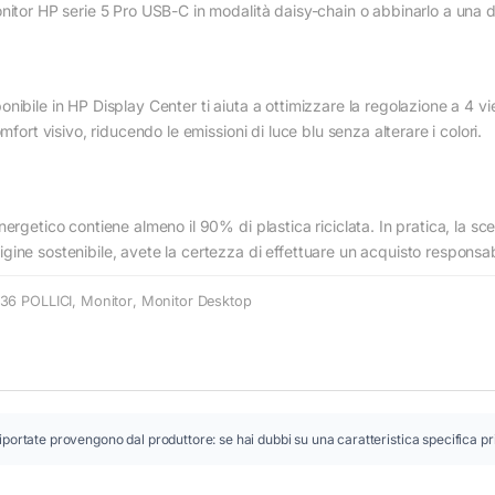
nitor HP serie 5 Pro USB-C in modalità daisy-chain o abbinarlo a una d
nibile in HP Display Center ti aiuta a ottimizzare la regolazione a 4 
mfort visivo, riducendo le emissioni di luce blu senza alterare i colori.
ergetico contiene almeno il 90% di plastica riciclata. In pratica, la sce
ine sostenibile, avete la certezza di effettuare un acquisto responsab
36 POLLICI
,
Monitor
,
Monitor Desktop
iportate provengono dal produttore: se hai dubbi su una caratteristica specifica pr