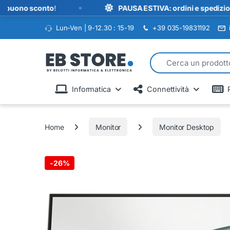
•
o sconto
!
PAUSA ESTIVA: ordini e spedizioni sospes
Lun-Ven | 9-12.30 : 15-19
+39 035-19831192
Search for:
Informatica
Connettività
Home
Monitor
Monitor Desktop
-
26%