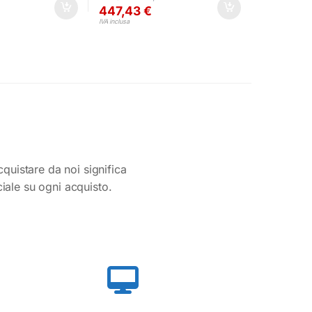
447,43
€
IVA inclusa
cquistare da noi significa
ciale su ogni acquisto.