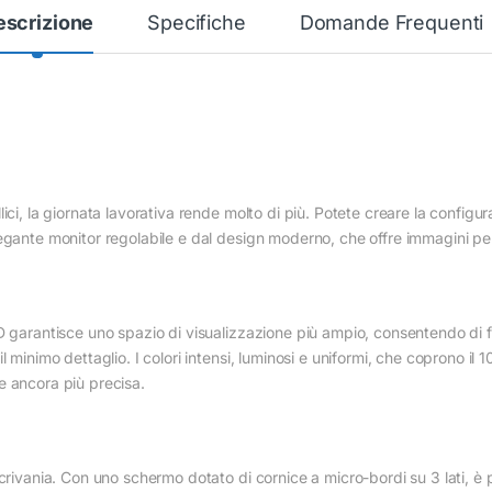
escrizione
Specifiche
Domande Frequenti
ici, la giornata lavorativa rende molto di più. Potete creare la configur
legante monitor regolabile e dal design moderno, che offre immagini p
D garantisce uno spazio di visualizzazione più ampio, consentendo di f
l minimo dettaglio. I colori intensi, luminosi e uniformi, che coprono 
e ancora più precisa.
crivania. Con uno schermo dotato di cornice a micro-bordi su 3 lati, è po