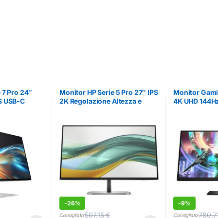
 7 Pro 24″
Monitor HP Serie 5 Pro 27″ IPS
Monitor Gam
S USB-C
2K Regolazione Altezza e
4K UHD 144Hz
Pivot
Altoparlanti
-
26%
-
9%
€
507,15
€
760,
Consigliato:
Consigliato: