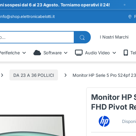
•
i dal 6 al 23 Agosto. Torniamo operativi il 24!
S
info@shop.elettronicabelotti.it
I Nostri Marchi
Periferiche
Software
Audio Video
Te
DA 23 A 36 POLLICI
Monitor HP Serie 5 Pro 524pf 23
Monitor HP S
FHD Pivot R
Disponi