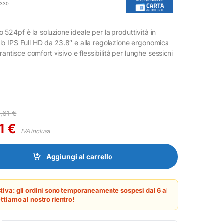
2330
o 524pf è la soluzione ideale per la produttività in
ello IPS Full HD da 23.8″ e alla regolazione ergonomica
antisce comfort visivo e flessibilità per lunghe sessioni
,61
€
81
€
IVA inclusa
o 524pf 23.8" IPS FHD Pivot Regolabile quantity
Aggiungi al carrello
tiva: gli ordini sono temporaneamente sospesi dal 6 al
ttiamo al nostro rientro!