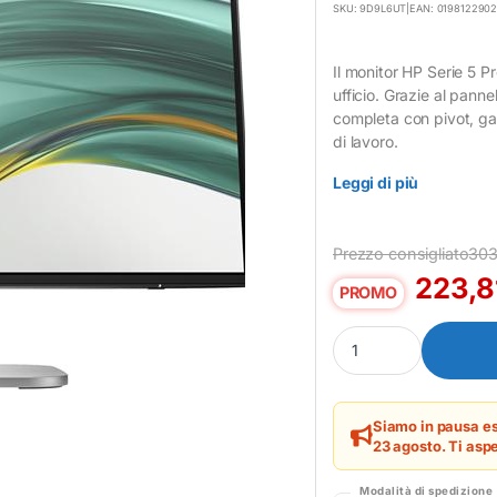
SKU: 9D9L6UT
|
EAN: 019812290
Il monitor HP Serie 5 Pr
ufficio. Grazie al pann
completa con pivot, gar
di lavoro.
Leggi di più
Prezzo consigliato
303
223,
PROMO
Monitor HP Serie 5 Pr
Siamo in pausa es
23 agosto. Ti aspe
Modalità di spedizione