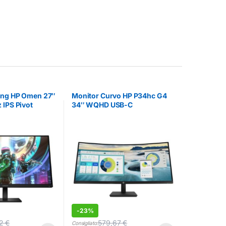
ing HP Omen 27″
Monitor Curvo HP P34hc G4
 IPS Pivot
34″ WQHD USB-C
-
23%
72
€
579,67
€
Consigliato: