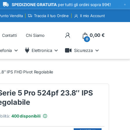
•
PEDIZIONE GRATUITA
per tutti gli ordini sopra 99€!
Punto Vendita
Traccia il tuo Ordine
Il mio Account
My Account
0,00
€
Contatti
Chi Siamo
0
lefonia
Elettronica
Sicurezza
.8″ IPS FHD Pivot Regolabile
erie 5 Pro 524pf 23.8″ IPS
egolabile
bilità:
400 disponibili
ⓘ