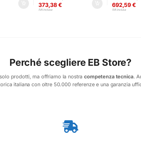
373,38
€
692,59
€
IVA inclusa
IVA inclusa
Perché scegliere EB Store?
olo prodotti, ma offriamo la nostra
competenza tecnica
. A
torica italiana con oltre 50.000 referenze e una garanzia uffi