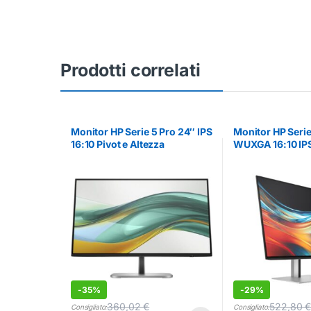
Prodotti correlati
Monitor HP Serie 5 Pro 24″ IPS
Monitor HP Serie
16:10 Pivot e Altezza
WUXGA 16:10 IP
Regolabile
-
35%
-
29%
360,02
€
522,80
Consigliato:
Consigliato: