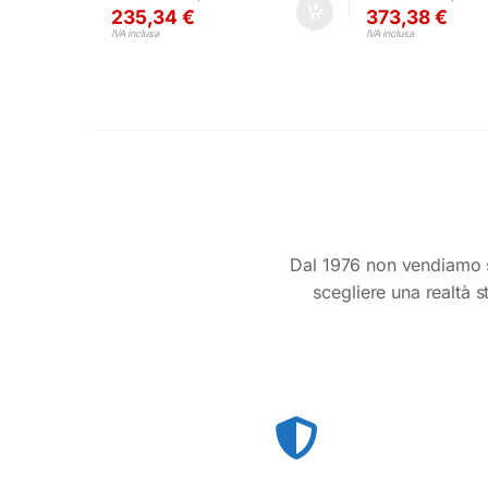
235,34
€
373,38
€
IVA inclusa
IVA inclusa
Dal 1976 non vendiamo s
scegliere una realtà s