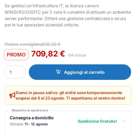
Se gestisci un’infrastruttura IT, la licenza Lenovo
WINSVR2025DTC per 2 core ti consente di attivare un ambiente
server performante. Ottieni una gestione centralizzata e sicura
per le tue operazioni aziendali critiche.
Prezzo consigliato
836,30
€
709,82
€
PROMO
IVA inclusa
Software Server Lenovo WINSVR2025DTC Licenza 2 Core per Azi
Aggiungi al carrello
Siamo in pausa estiva: gli ordini sono temporaneamente
sospesi dal 6 al 23 agosto. Ti aspettiamo al nostro rientro!
Modalità di spedizione
Consegna a domicilio
Spedizione Gratuita!
Stimata:
11 - 12 agosto