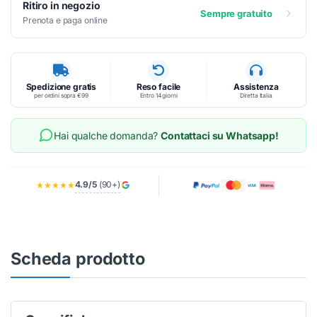
Ritiro in negozio
Sempre gratuito
Prenota e paga online
Spedizione gratis
Reso facile
Assistenza
per ordini sopra €99
Entro 14 giorni
Diretta Italia
Hai qualche domanda?
Contattaci su Whatsapp!
4.9/5
(90+)
★★★★★
Scheda prodotto