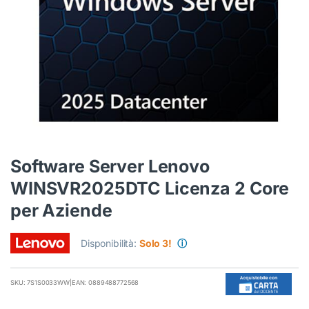
Software Server Lenovo
WINSVR2025DTC Licenza 2 Core
per Aziende
Disponibilità:
Solo 3!
ⓘ
SKU: 7S1S0033WW
|
EAN: 0889488772568