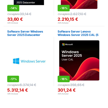
-
14%
-
16%
39,14
€
2.627,10
€
Consigliato:
Consigliato:
33,60
€
2.210,15
€
IVA inclusa
IVA inclusa
Software Server Windows
Software Server Lenovo
Server 2025 Datacenter
Windows Server 2025 CAL (5
Lenovo ROK Box
User) – Licenza Box
-
17%
-
16%
6.374,14
€
356,65
€
Consigliato:
Consigliato:
5.312,14
€
301,24
€
IVA inclusa
IVA inclusa