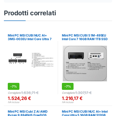
Prodotti correlati
Mini PC MSI CUBI NUC AI+
Mini PC MSI CUBI 5 1M-495EU
3MG-003EU Intel Core Ultra 7
Intel Core 7 16GB RAM 1TB SSD
16GB 1TB SSD
-
7%
-
7%
1.636,71
€
1.307,17
€
Consigliato:
Consigliato:
1.524,26
€
1.216,17
€
IVA inclusa
IVA inclusa
Mini PC MSI Cubi Z AI AMD
Mini PC MSI CUBI NUC AI+ Intel
Ryzen 9 8945HS FreeDOS
Core Ultra 5 16GB RAM 512GB