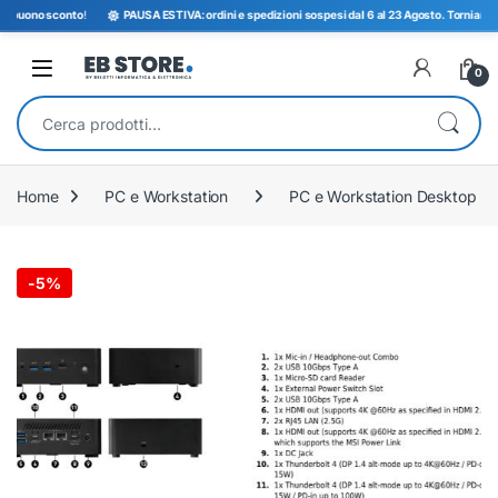
uono sconto
!
PAUSA ESTIVA: ordini e spedizioni sospesi dal 6 al 23 Agosto. Torniamo opera
Open
0
Cerca:
Home
PC e Workstation
PC e Workstation Desktop
-
5%