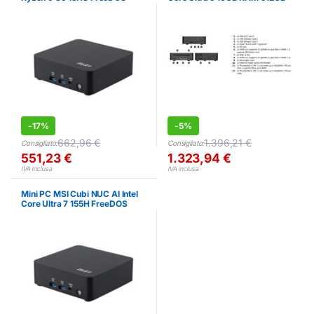
SSD
-
17%
-
5%
662,96
€
1.396,21
€
Consigliato:
Consigliato:
551,23
€
1.323,94
€
IVA inclusa
IVA inclusa
Mini PC MSI Cubi NUC AI Intel
Core Ultra 7 155H FreeDOS