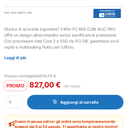
SKU: 9S6-B0B111-093
Stanco di scrivanie ingombre? Il Mini PC MSI CUBI NUC 1MG
offre un design ultracompatto senza sacrificare le prestazioni.
Con processore Intel Core 3 e SSD da 512 GB, garantisce avvii
rapidi e multitasking fluido per l’ufficio.
Leggi di più
Prezzo consigliato
874,75
€
827,00
€
PROMO
IVA inclusa
Mini PC MSI CUBI NUC 1MG Intel Core 3 8GB RAM 512GB SSD quan
Aggiungi al carrello
Siamo in pausa estiva: gli ordini sono temporaneamente
sospesi dal 6 al 23 agosto. Ti aspettiamo al nostro rientro!