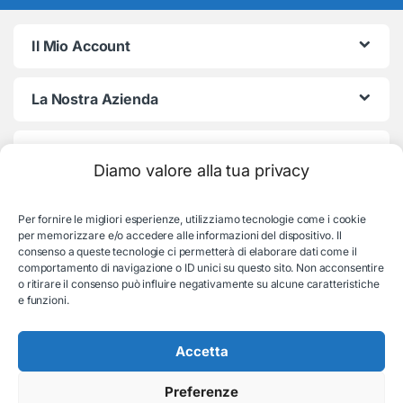
Il Mio Account
La Nostra Azienda
Termini e Condizioni
Diamo valore alla tua privacy
Per fornire le migliori esperienze, utilizziamo tecnologie come i cookie
per memorizzare e/o accedere alle informazioni del dispositivo. Il
consenso a queste tecnologie ci permetterà di elaborare dati come il
comportamento di navigazione o ID unici su questo sito. Non acconsentire
o ritirare il consenso può influire negativamente su alcune caratteristiche
e funzioni.
Serve aiuto con l'ordine?
Consulenza e supporto:
Accetta
035-19831192
Preferenze