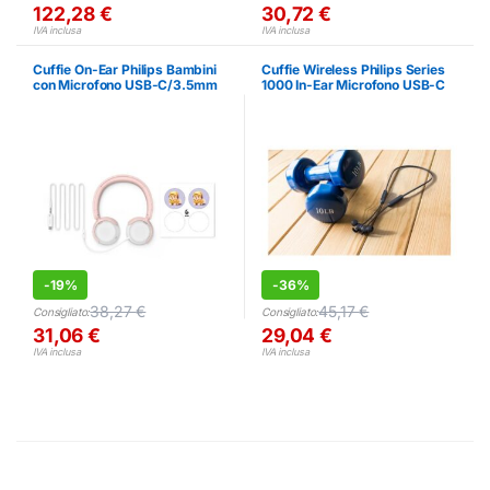
122,28
€
30,72
€
IVA inclusa
IVA inclusa
Cuffie On-Ear Philips Bambini
Cuffie Wireless Philips Series
con Microfono USB-C/3.5mm
1000 In-Ear Microfono USB-C
Rosa
Nero
-
19%
-
36%
38,27
€
45,17
€
Consigliato:
Consigliato:
31,06
€
29,04
€
IVA inclusa
IVA inclusa