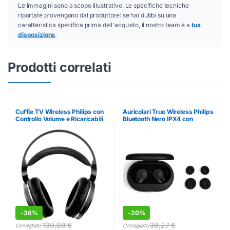
Le immagini sono a scopo illustrativo. Le specifiche tecniche
riportate provengono dal produttore: se hai dubbi su una
caratteristica specifica prima dell'acquisto, il nostro team è a
tua
disposizione
.
Prodotti correlati
Cuffie TV Wireless Philips con
Auricolari True Wireless Philips
Controllo Volume e Ricaricabili
Bluetooth Nero IPX4 con
Microfono
-
36%
-
20%
190,88
€
38,27
€
Consigliato:
Consigliato: