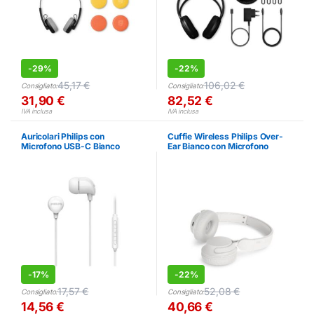
-
29%
-
22%
45,17
€
106,02
€
Consigliato:
Consigliato:
31,90
€
82,52
€
IVA inclusa
IVA inclusa
Auricolari Philips con
Cuffie Wireless Philips Over-
Microfono USB-C Bianco
Ear Bianco con Microfono
Controllo Chiamate
-
17%
-
22%
17,57
€
52,08
€
Consigliato:
Consigliato:
14,56
€
40,66
€