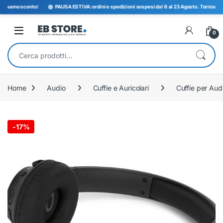
uono sconto
!
PAUSA ESTIVA: ordini e spedizioni sospesi dal 6 al 23 Agosto. Torniamo opera
Open
0
Cerca:
Home
Audio
Cuffie e Auricolari
Cuffie per Aud
-
17%